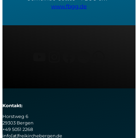
www.fbgg.de
YouTube
Instagram
Facebook
Spotify
What
Kontakt:
Horstweg 6
29303 Bergen
+49 5051 2268
info[at|freikirchebergen.de