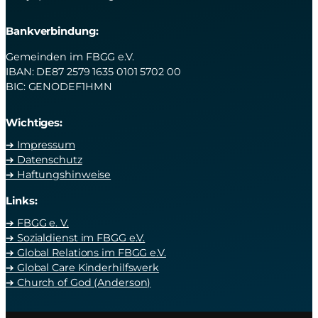
Bankverbindung:
Gemeinden im FBGG e.V.
IBAN: DE87 2579 1635 0101 5702 00
BIC: GENODEF1HMN
Wichtiges:
➔ Impressum
➔ Datenschutz
➔ Haftungshinweise
Links:
➔ FBGG e. V.
➔ Sozialdienst im FBGG e.V.
➔ Global Relations im FBGG e.V.
➔ Global Care Kinderhilfswerk
➔ Church of God (Anderson)