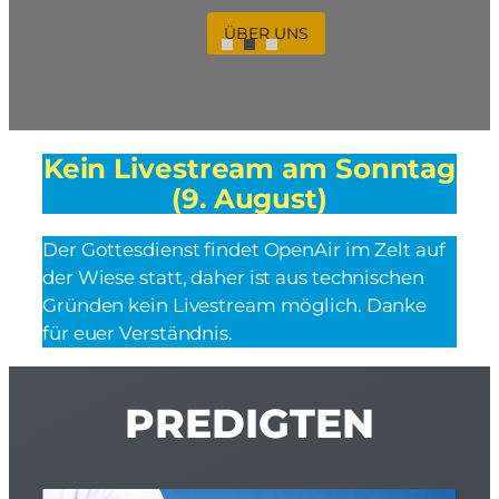
ÜBER UNS
ÜBER UNS
ÜBER UNS
Kein Livestream am Sonntag
(9. August)
Der Gottesdienst findet OpenAir im Zelt auf
der Wiese statt, daher ist aus technischen
Gründen kein Livestream möglich. Danke
für euer Verständnis.
PREDIGTEN