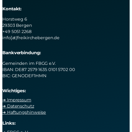
Kontakt:
Horstweg 6
29303 Bergen
+49 5051 2268
info[at|freikirchebergen.de
Bankverbindung:
Gemeinden im FBGG e.V.
IBAN: DE87 2579 1635 0101 5702 00
BIC: GENODEF1HMN
Wichtiges:
➔ Impressum
➔ Datenschutz
➔ Haftungshinweise
Links: