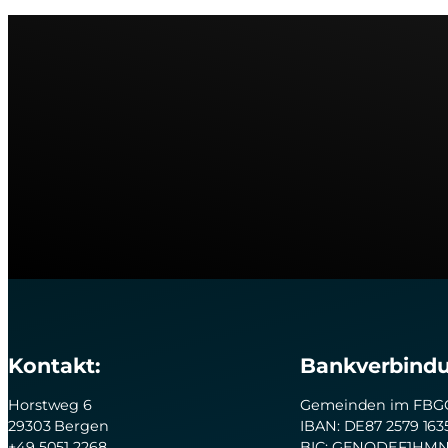
Kontakt:
Bankverbindu
Horstweg 6
Gemeinden im FBGG
29303 Bergen
IBAN: DE87 2579 163
+49 5051 2268
BIC: GENODEF1HM