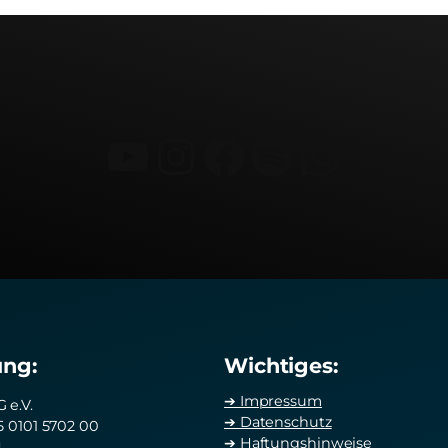
YouTube
Instagram
Facebook
Spotify
What
ng:
Wichtiges:
➔ Impressum
 e.V.
➔ Datenschutz
5 0101 5702 00
➔ Haftungshinweise
N