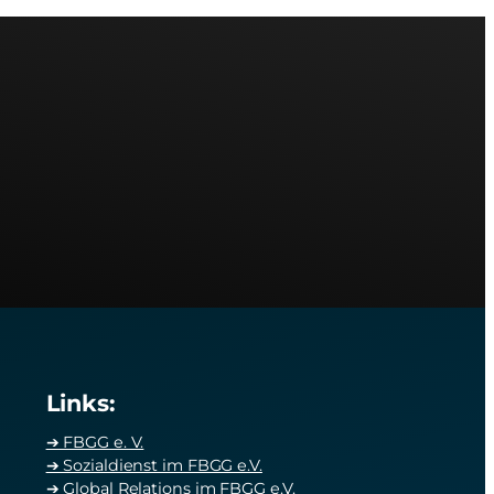
sApp
Links:
➔ FBGG e. V.
➔ Sozialdienst im FBGG e.V.
➔ Global Relations im FBGG e.V.