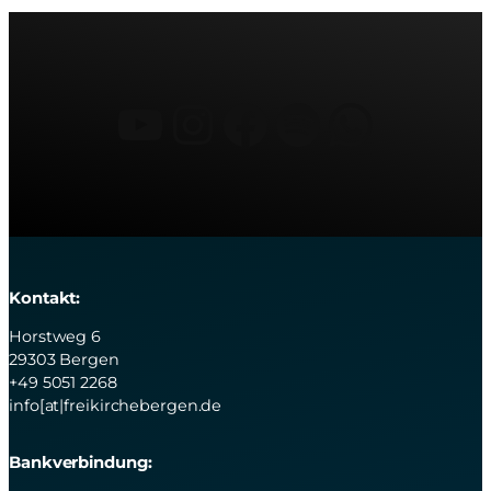
YouTube
Instagram
Facebook
Spotify
What
Kontakt:
Horstweg 6
29303 Bergen
+49 5051 2268
info[at|freikirchebergen.de
Bankverbindung: