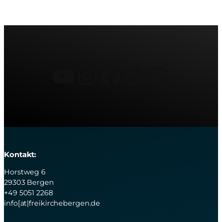
YouTube
Instagram
Facebook
Spotify
What
Kontakt:
Horstweg 6
29303 Bergen
+49 5051 2268
info[at|freikirchebergen.de