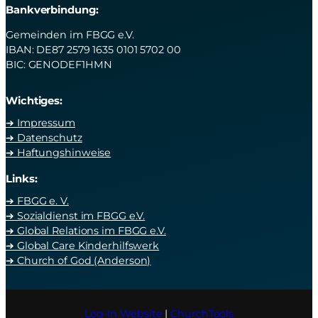
Bankverbindung:
Gemeinden im FBGG e.V.
IBAN: DE87 2579 1635 0101 5702 00
BIC: GENODEF1HMN
Wichtiges:
➔ Impressum
➔ Datenschutz
➔ Haftungshinweise
Links:
➔ FBGG e. V.
➔ Sozialdienst im FBGG e.V.
➔ Global Relations im FBGG e.V.
➔ Global Care Kinderhilfswerk
➔ Church of God (Anderson)
Log-In Website
|
ChurchTools