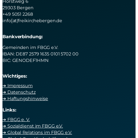
Horstweg 6
29303 Bergen
+49 5051 2268
info[at|freikirchebergen.de
Bankverbindung:
Gemeinden im FBGG e.V.
IBAN: DE87 2579 1635 0101 5702 00
BIC: GENODEF1HMN
Wichtiges:
➔ Impressum
➔ Datenschutz
➔ Haftungshinweise
Links:
➔ FBGG e. V.
➔ Sozialdienst im FBGG e.V.
➔ Global Relations im FBGG e.V.