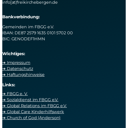
info[at|freikirchebergen.de
Bankverbindung:
Gemeinden im FBGG e.V.
IBAN: DE87 2579 1635 0101 5702 00
BIC: GENODEF1HMN
Wichtiges:
➔ Impressum
➔ Datenschutz
➔ Haftungshinweise
Links:
➔ FBGG e. V.
➔ Sozialdienst im FBGG e.V.
➔ Global Relations im FBGG e.V.
➔ Global Care Kinderhilfswerk
➔ Church of God (Anderson)