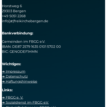
Horstweg 6
29303 Bergen
+49 5051 2268
info[at|freikirchebergen.de
Bankverbindung:
Gemeinden im FBGG e.V.
IBAN: DE87 2579 1635 0101 5702 00
BIC: GENODEF1HMN
Wichtiges:
➔ Impressum
➔ Datenschutz
➔ Haftungshinweise
Links:
➔ FBGG e. V.
➔ Sozialdienst im FBGG e.V.