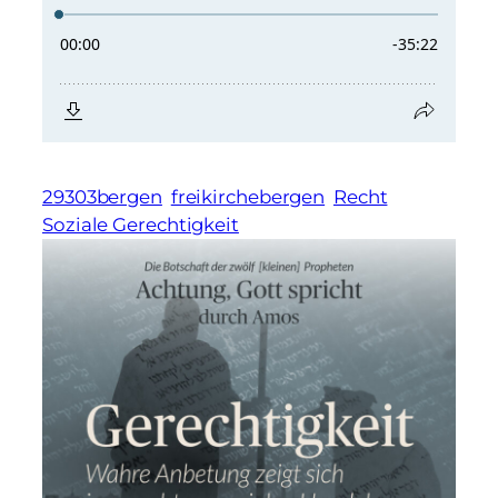
29303bergen
freikirchebergen
Recht
Soziale Gerechtigkeit