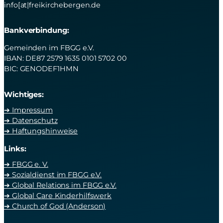
info[at|freikirchebergen.de
Bankverbindung:
Gemeinden im FBGG e.V.
IBAN: DE87 2579 1635 0101 5702 00
BIC: GENODEF1HMN
Wichtiges:
➔ Impressum
➔ Datenschutz
➔ Haftungshinweise
Links:
➔ FBGG e. V.
➔ Sozialdienst im FBGG e.V.
➔ Global Relations im FBGG e.V.
➔ Global Care Kinderhilfswerk
➔ Church of God (Anderson)