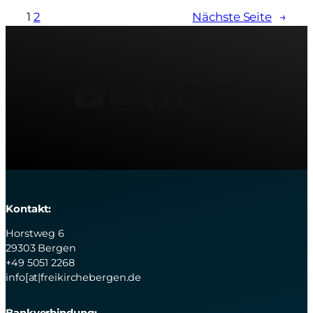
1
2
Nächste Seite
→
YouTube
Instagram
Facebook
Spotify
What
Kontakt:
Horstweg 6
29303 Bergen
+49 5051 2268
info[at|freikirchebergen.de