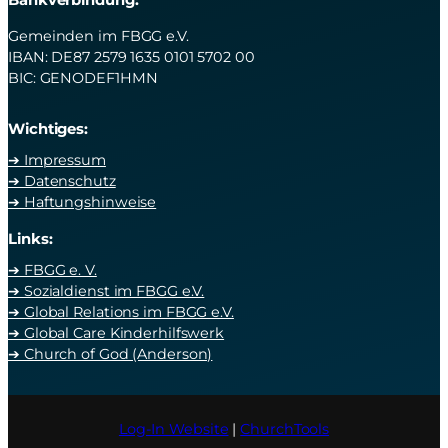
Bankverbindung:
Gemeinden im FBGG e.V.
IBAN: DE87 2579 1635 0101 5702 00
BIC: GENODEF1HMN
Wichtiges:
➔ Impressum
➔ Datenschutz
➔ Haftungshinweise
Links:
➔ FBGG e. V.
➔ Sozialdienst im FBGG e.V.
➔ Global Relations im FBGG e.V.
➔ Global Care Kinderhilfswerk
➔ Church of God (Anderson)
Log-In Website
|
ChurchTools