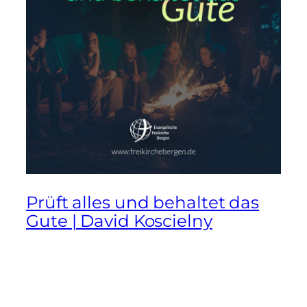
Prüft alles und behaltet das
Gute | David Koscielny