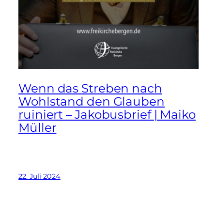
Wenn das Streben nach
Wohlstand den Glauben
ruiniert – Jakobusbrief | Maiko
Müller
22. Juli 2024